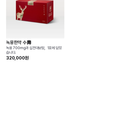
녹용한약 수壽
녹용 700mg과 십전대보탕, 1포에 담았
습니다.
320,000원