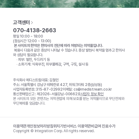
고객센터
070-4138-2663
평일 10:00 ~ 18:00

(점심시간 12:00 ~ 13:00)
 본 사이트의 한약은 한의사의 진단에 따라 처방되는 의약품입니다. 
 복용시 다음과 같은 증상이 나타날 수 있습니다. 증상 발현시 복약을 멈추고 한의사
와 상담이 필요합니다. 
 ∙ 피부: 발진, 두드러기 등 
 ∙ 소화기계: 식욕부진, 위부불쾌감, 구역, 구토, 설사 등 
주식회사 메디스트림
대표: 김철민
주소: 서울특별시 강남구 테헤란로 427, 위워크타워 2층(삼성동)
사업자등록번호: 315-87-02992
이메일: cs@medistream.co.kr
통신판매업신고 : 제2026-서울강남-00662호
사업자 정보 확인
본 사이트의 모든 콘텐츠는 저작권법에 의해 보호를 받는 저작물이므로 무단전제와
무단복제를 엄금합니다.
이용약관
개인정보처리방침
위치기반서비스 이용약관
비급여 진료수가
Copyright © Integration Corp. All rights reserved.