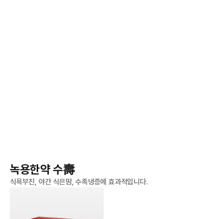
녹용한약 수壽
식욕부진, 야간 식은땀, 수족냉증에 효과적입니다.