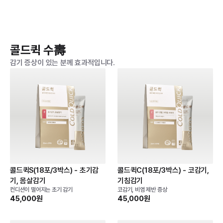
콜드퀵 수壽
감기 증상이 있는 분께 효과적입니다.
콜드퀵S(18포/3박스) - 초기감
콜드퀵C(18포/3박스) - 코감기,
기, 몸살감기
기침감기
컨디션이 떨어지는 초기 감기
코감기, 비염 제반 증상
45,000원
45,000원